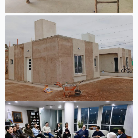
INTERIOR
EL NUEVO HOSPITAL DE UNIÓN
PROGRESA CON TRABAJOS
INTERIORES Y EXTERIORES
SAN LUIS
LA PROVINCIA IMPULSA NUEVAS ETAPAS EN LA
CONSTRUCCIÓN DE VIVIENDAS EN PUEYRREDÓN