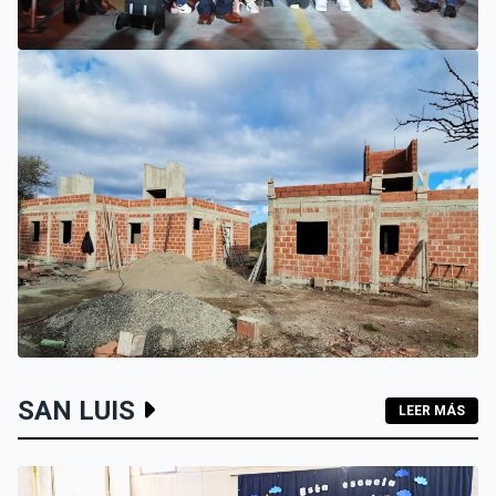
VILLA MERCEDES
EL SUEÑO DE UN EMPRENDEDOR QUE COMENZÓ HACE 30
AÑOS: SUPER EUROPA INAUGURÓ SU CUARTA SUCURSAL
EN VILLA MERCEDES
INTERIOR
SAN LUIS
LEER MÁS
LOS HOGARES DE LOS MOLLES Y PASO GRANDE AVANZAN
CON MAMPOSTERÍA E INSTALACIONES