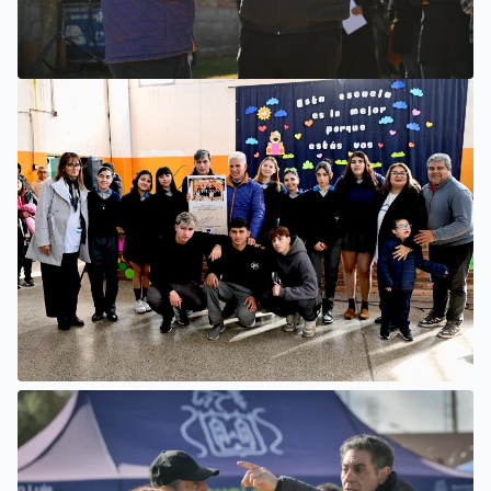
VILLA MERCEDES
COMENZÓ UNA OBRA PARA AMPLIAR LAS REDES DE
AGUA POTABLE Y CLOACAS EN VILLA MERCEDES
SAN LUIS
LA ESCUELA N°34 ESTRENÓ UNA SALA DE 3 AÑOS Y LAS
OBRAS QUE PERMITEN COMPLETAR EL CICLO
SECUNDARIO