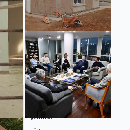
SAN LUIS
LA PROVINCIA IMPULSA NUEVAS
ETAPAS EN LA CONSTRUCCIÓN DE
VIVIENDAS EN PUEYRREDÓN
LEER MÁS
ENCUESTA
Estas de acuerdo con el
gobierno?
SAN LUIS