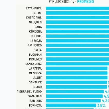
EL INTENDENTE HISSA FIRMÓ EL
EL 
LLAMADO A LICITACIÓN PARA
CONSTRUIR EL PASEO FERROVIARIO
PR
PARA EMPRENDEDORES Y VENDEDORES
INT