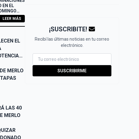
MINACIONES
 EN EL
DOMINGO
LEER MÁS
¡SUSCRIBITE!
Recibí las últimas noticias en tu correo
LECEN EL
electrónico.
A
OTENCIAR
 DE MERLO
SUSCRIBIRME
ETAPAS
Á LAS 40
DE MERLO
QUIZAR
NDONADO