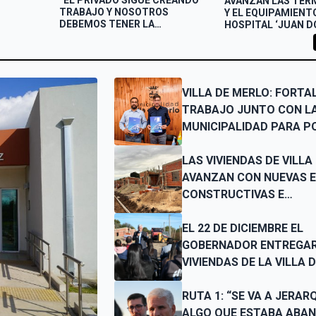
“EL PRIVADO SIGUE CREANDO
AVANZAN LAS TER
TRABAJO Y NOSOTROS
Y EL EQUIPAMIENTO
DEBEMOS TENER LA
HOSPITAL ‘JUAN 
INFRAESTRUCTURA VIAL EN
PERÓN’
CONDICIONES”
VILLA DE MERLO: FORTA
TRABAJO JUNTO CON L
MUNICIPALIDAD PARA P
EL TURISMO
LAS VIVIENDAS DE VILLA
AVANZAN CON NUEVAS 
CONSTRUCTIVAS E
INFRAESTRUCTURA VIAL
EL 22 DE DICIEMBRE EL
GOBERNADOR ENTREGAR
VIVIENDAS DE LA VILLA 
RUTA 1: “SE VA A JERAR
ALGO QUE ESTABA ABA