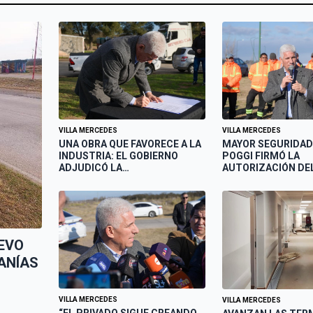
VILLA MERCEDES
VILLA MERCEDES
UNA OBRA QUE FAVORECE A LA
MAYOR SEGURIDAD 
INDUSTRIA: EL GOBIERNO
POGGI FIRMÓ LA
ADJUDICÓ LA
AUTORIZACIÓN DEL
REPAVIMENTACIÓN Y PUESTA
OBRA PARA RENOVA
EN VALOR DE LA ROTONDA DE
ROTONDA DE LA R
ACCESO A LA ZAL
NACIONAL N°8 Y
CIRCUNVALACIÓN E
MERCEDES
EVO
ANÍAS
VILLA MERCEDES
VILLA MERCEDES