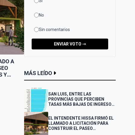
Sí
SAN LUIS QUIERE POSICIONARSE COMO
SEDE DEL TURISMO DE REUNIONES
No
Sin comentarios
ENVIAR VOTO ⇾
ADO A
SEO
MÁS LEÍDO
S Y
SAN LUIS, ENTRE LAS
PROVINCIAS QUE PERCIBEN
TASAS MÁS BAJAS DE INGRESOS
BRUTOS
EL INTENDENTE HISSA FIRMÓ EL
LLAMADO A LICITACIÓN PARA
CONSTRUIR EL PASEO
FERROVIARIO PARA