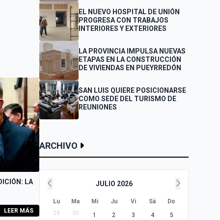
EMPRENDEDORES Y
EL NUEVO HOSPITAL DE UNIÓN
VENDEDORES
PROGRESA CON TRABAJOS
INTERIORES Y EXTERIORES
LA PROVINCIA IMPULSA NUEVAS
ETAPAS EN LA CONSTRUCCIÓN
DE VIVIENDAS EN PUEYRREDÓN
SAN LUIS QUIERE POSICIONARSE
COMO SEDE DEL TURISMO DE
REUNIONES
ARCHIVO
ICIÓN: LA
JULIO 2026
Lu
Ma
Mi
Ju
Vi
Sá
Do
LEER MÁS
29
30
1
2
3
4
5