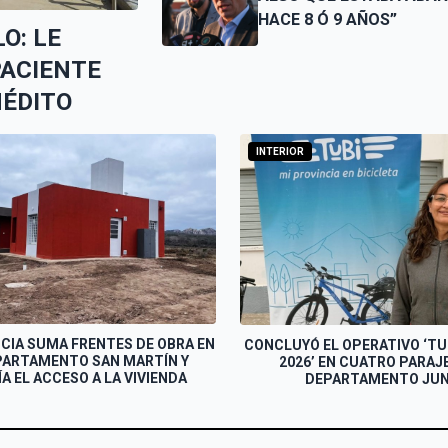
HACE 8 Ó 9 AÑOS”
O: LE
PACIENTE
NÉDITO
INTERIOR
NCIA SUMA FRENTES DE OBRA EN
CONCLUYÓ EL OPERATIVO ‘TU
PARTAMENTO SAN MARTÍN Y
2026’ EN CUATRO PARAJ
A EL ACCESO A LA VIVIENDA
DEPARTAMENTO JUN