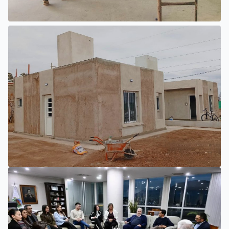
INTERIOR
EL NUEVO HOSPITAL DE UNIÓN
PROGRESA CON TRABAJOS
INTERIORES Y EXTERIORES
SAN LUIS
LA PROVINCIA IMPULSA NUEVAS ETAPAS EN LA
CONSTRUCCIÓN DE VIVIENDAS EN PUEYRREDÓN