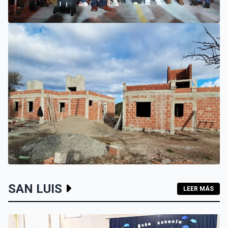
VILLA MERCEDES
EL SUEÑO DE UN EMPRENDEDOR QUE COMENZÓ HACE 30
AÑOS: SUPER EUROPA INAUGURÓ SU CUARTA SUCURSAL
EN VILLA MERCEDES
INTERIOR
SAN LUIS
LEER MÁS
LOS HOGARES DE LOS MOLLES Y PASO GRANDE AVANZAN
CON MAMPOSTERÍA E INSTALACIONES