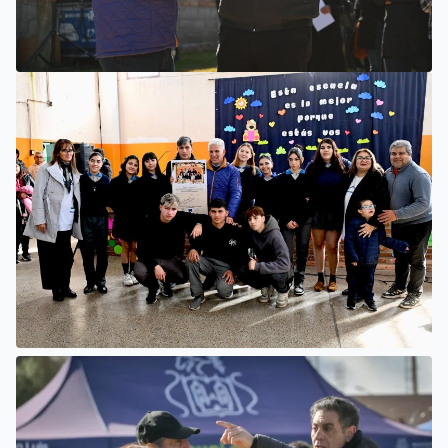
VILLA MERCEDES
COMENZÓ UNA OBRA PARA AMPLIAR LAS REDES DE
AGUA POTABLE Y CLOACAS EN VILLA MERCEDES
SAN LUIS
LA ESCUELA N°34 ESTRENÓ UNA SALA DE 3 AÑOS Y LAS
OBRAS QUE PERMITEN COMPLETAR EL CICLO
SECUNDARIO