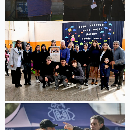
VILLA MERCEDES
COMENZÓ UNA OBRA PARA AMPLIAR LAS REDES DE
AGUA POTABLE Y CLOACAS EN VILLA MERCEDES
SAN LUIS
LA ESCUELA N°34 ESTRENÓ UNA SALA DE 3 AÑOS Y LAS
OBRAS QUE PERMITEN COMPLETAR EL CICLO
SECUNDARIO