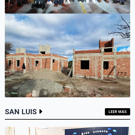
VILLA MERCEDES
EL SUEÑO DE UN EMPRENDEDOR QUE COMENZÓ HACE 30
AÑOS: SUPER EUROPA INAUGURÓ SU CUARTA SUCURSAL
EN VILLA MERCEDES
INTERIOR
SAN LUIS
LEER MÁS
LOS HOGARES DE LOS MOLLES Y PASO GRANDE AVANZAN
CON MAMPOSTERÍA E INSTALACIONES