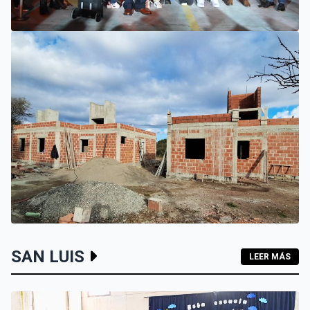
VILLA MERCEDES
EL SUEÑO DE UN EMPRENDEDOR QUE COMENZÓ HACE 30
AÑOS: SUPER EUROPA INAUGURÓ SU CUARTA SUCURSAL
EN VILLA MERCEDES
INTERIOR
SAN LUIS
LEER MÁS
LOS HOGARES DE LOS MOLLES Y PASO GRANDE AVANZAN
CON MAMPOSTERÍA E INSTALACIONES