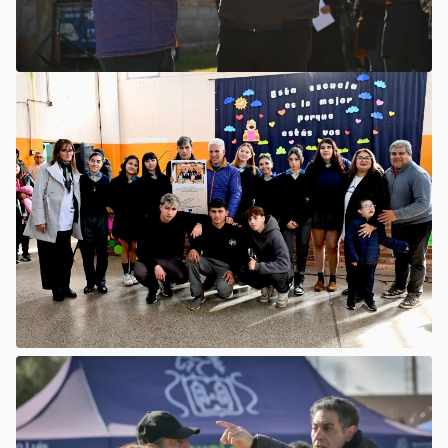
VILLA MERCEDES
COMENZÓ UNA OBRA PARA AMPLIAR LAS REDES DE
AGUA POTABLE Y CLOACAS EN VILLA MERCEDES
SAN LUIS
LA ESCUELA N°34 ESTRENÓ UNA SALA DE 3 AÑOS Y LAS
OBRAS QUE PERMITEN COMPLETAR EL CICLO
SECUNDARIO