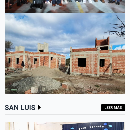
VILLA MERCEDES
EL SUEÑO DE UN EMPRENDEDOR QUE COMENZÓ HACE 30
AÑOS: SUPER EUROPA INAUGURÓ SU CUARTA SUCURSAL
EN VILLA MERCEDES
INTERIOR
SAN LUIS
LEER MÁS
LOS HOGARES DE LOS MOLLES Y PASO GRANDE AVANZAN
CON MAMPOSTERÍA E INSTALACIONES