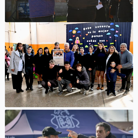
VILLA MERCEDES
COMENZÓ UNA OBRA PARA AMPLIAR LAS REDES DE
AGUA POTABLE Y CLOACAS EN VILLA MERCEDES
SAN LUIS
LA ESCUELA N°34 ESTRENÓ UNA SALA DE 3 AÑOS Y LAS
OBRAS QUE PERMITEN COMPLETAR EL CICLO
SECUNDARIO