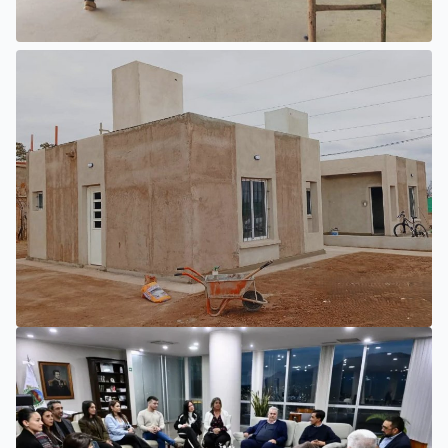
INTERIOR
EL NUEVO HOSPITAL DE UNIÓN
PROGRESA CON TRABAJOS
INTERIORES Y EXTERIORES
SAN LUIS
LA PROVINCIA IMPULSA NUEVAS ETAPAS EN LA
CONSTRUCCIÓN DE VIVIENDAS EN PUEYRREDÓN