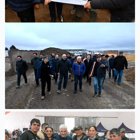
VILLA MERCEDES
POGGI: “HEMOS ABIERTO TODOS LOS CANALES PARA LA
ARTICULACIÓN DE LOS SECTORES PÚBLICO Y PRIVADO”
VILLA MERCEDES
SER BEEF INVERTIRÁ 10 MILLONES DE DÓLARES PARA
CONVERTIR RESIDUOS GANADEROS EN ENERGÍA
ELÉCTRICA PARA LA PROVINCIA