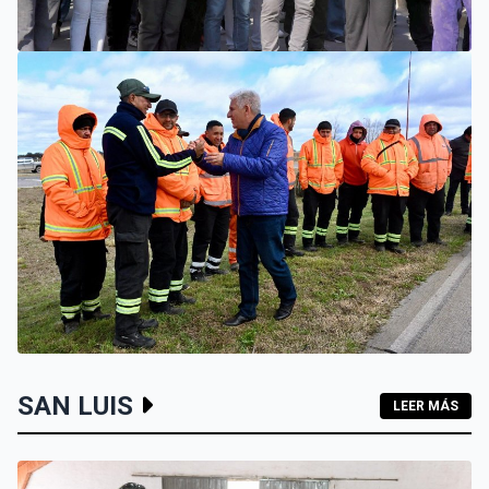
SAN LUIS
EL INTENDENTE HISSA INAUGURÓ UNA NUEVA ETAPA DE
LA RENOVACIÓN CLOACAL DE AVENIDA LAFINUR Y
ANUNCIÓ SU REPAVIMENTACIÓN
VILLA MERCEDES
SAN LUIS
LEER MÁS
EL GOBIERNO RECONSTRUIRÁ LAS LOSAS DE LA
AUTOPISTA ENTRE VILLA MERCEDES Y FRAGA