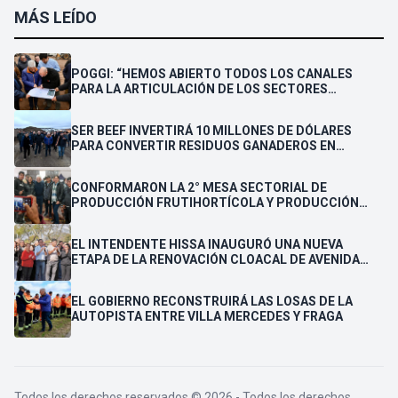
MÁS LEÍDO
POGGI: “HEMOS ABIERTO TODOS LOS CANALES
PARA LA ARTICULACIÓN DE LOS SECTORES
PÚBLICO Y PRIVADO”
SER BEEF INVERTIRÁ 10 MILLONES DE DÓLARES
PARA CONVERTIR RESIDUOS GANADEROS EN
ENERGÍA ELÉCTRICA PARA LA PROVINCIA
CONFORMARON LA 2° MESA SECTORIAL DE
PRODUCCIÓN FRUTIHORTÍCOLA Y PRODUCCIÓN
FAMILIAR
EL INTENDENTE HISSA INAUGURÓ UNA NUEVA
ETAPA DE LA RENOVACIÓN CLOACAL DE AVENIDA
LAFINUR Y ANUNCIÓ SU REPAVIMENTACIÓN
EL GOBIERNO RECONSTRUIRÁ LAS LOSAS DE LA
AUTOPISTA ENTRE VILLA MERCEDES Y FRAGA
Todos los derechos reservados © 2026 - Todos los derechos