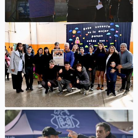
VILLA MERCEDES
COMENZÓ UNA OBRA PARA AMPLIAR LAS REDES DE
AGUA POTABLE Y CLOACAS EN VILLA MERCEDES
SAN LUIS
LA ESCUELA N°34 ESTRENÓ UNA SALA DE 3 AÑOS Y LAS
OBRAS QUE PERMITEN COMPLETAR EL CICLO
SECUNDARIO