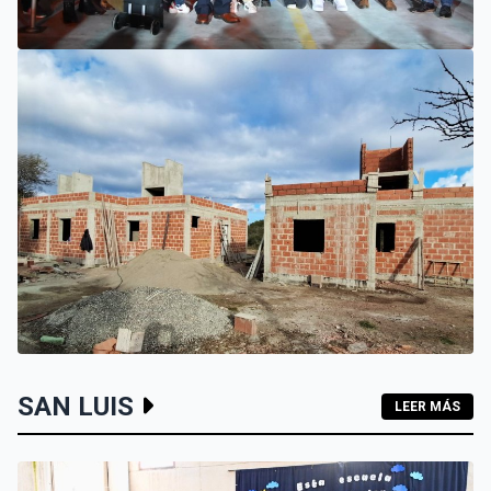
VILLA MERCEDES
EL SUEÑO DE UN EMPRENDEDOR QUE COMENZÓ HACE 30
AÑOS: SUPER EUROPA INAUGURÓ SU CUARTA SUCURSAL
EN VILLA MERCEDES
INTERIOR
SAN LUIS
LEER MÁS
LOS HOGARES DE LOS MOLLES Y PASO GRANDE AVANZAN
CON MAMPOSTERÍA E INSTALACIONES